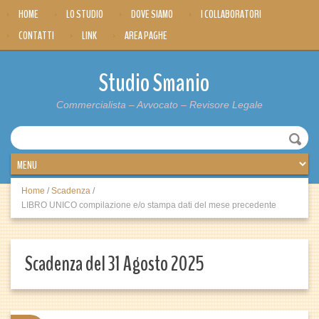
HOME
LO STUDIO
DOVE SIAMO
I COLLABORATORI
CONTATTI
LINK
AREA PAGHE
Studio Smanio
Commercialista – Avvocato – Revisore Legale
Home
/
Scadenza
/
LIBRO UNICO compilazione e/o stampa dati del mese precedente
Scadenza del 31 Agosto 2025