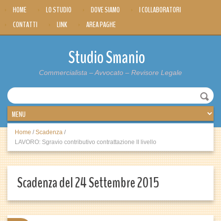
HOME
LO STUDIO
DOVE SIAMO
I COLLABORATORI
CONTATTI
LINK
AREA PAGHE
Studio Smanio
Commercialista – Avvocato – Revisore Legale
Home
/
Scadenza
/
LAVORO: Sgravio contributivo contrattazione II livello
Scadenza del 24 Settembre 2015