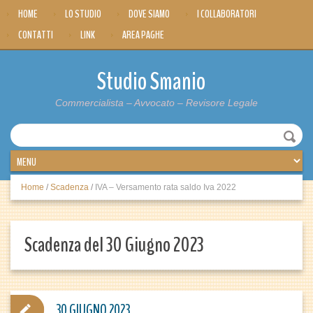
HOME
LO STUDIO
DOVE SIAMO
I COLLABORATORI
CONTATTI
LINK
AREA PAGHE
Studio Smanio
Commercialista – Avvocato – Revisore Legale
Home
/
Scadenza
/
IVA – Versamento rata saldo Iva 2022
Scadenza del 30 Giugno 2023
30 GIUGNO 2023