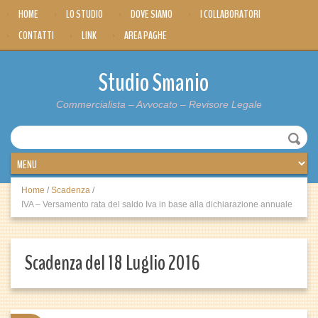
HOME
LO STUDIO
DOVE SIAMO
I COLLABORATORI
CONTATTI
LINK
AREA PAGHE
Studio Smanio
Commercialista – Avvocato – Revisore Legale
Home
/
Scadenza
/
IVA – Versamento rata del saldo Iva in base alla dichiarazione annuale
Scadenza del 18 Luglio 2016