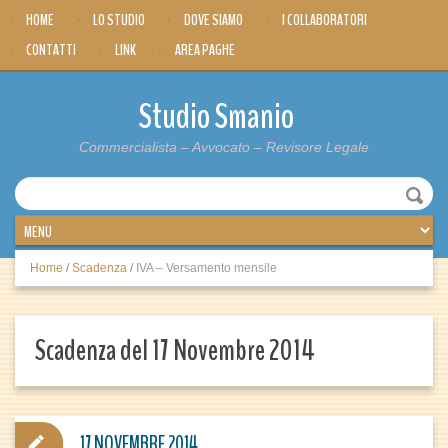
HOME
LO STUDIO
DOVE SIAMO
I COLLABORATORI
CONTATTI
LINK
AREA PAGHE
Studio Smanio
Commercialista – Avvocato – Revisore Legale
Home
/
Scadenza
/
IVA – Versamento mensile
Scadenza del 17 Novembre 2014
17 NOVEMBRE 2014