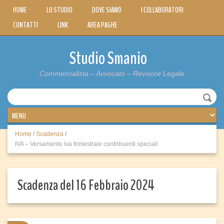
HOME
LO STUDIO
DOVE SIAMO
I COLLABORATORI
CONTATTI
LINK
AREA PAGHE
Studio Smanio
Commercialista – Avvocato – Revisore Legale
Home
/
Scadenza
/
IVA – Versamento Iva trimestrale contribuenti speciali
Scadenza del 16 Febbraio 2024