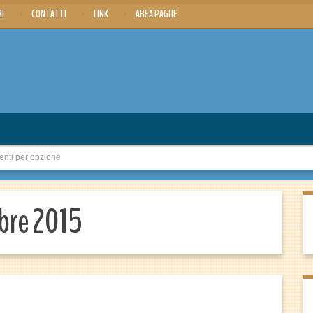
RI
CONTATTI
LINK
AREA PAGHE
enti per opzione
bre 2015