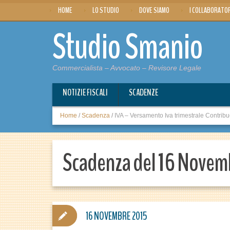
HOME
LO STUDIO
DOVE SIAMO
I COLLABORATO
Studio Smanio
Commercialista – Avvocato – Revisore Legale
NOTIZIE FISCALI
SCADENZE
Home
/
Scadenza
/
IVA – Versamento Iva trimestrale Contribu
Scadenza del 16 Novem
16 NOVEMBRE 2015