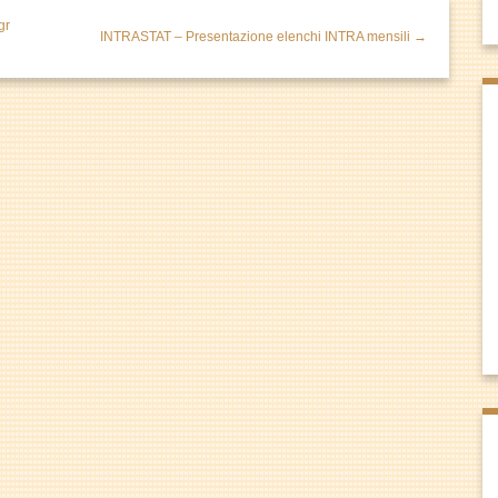
gr
INTRASTAT – Presentazione elenchi INTRA mensili →