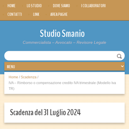
HOME
LO STUDIO
DOVE SIAMO
I COLLABORATORI
CONTATTI
LINK
AREA PAGHE
Studio Smanio
Commercialista – Avvocato – Revisore Legale
Home
/
Scadenza
/
IVA – Rimborso o compensazione credito IVA trimestrale (Modello Iva
TR)
Scadenza del 31 Luglio 2024