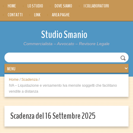
HOME
LO STUDIO
DOVE SIAMO
I COLLABORATORI
CONTATTI
LINK
AREA PAGHE
Studio Smanio
Commercialista – Avvocato – Revisore Legale
Home
/
Scadenza
/
IVA – Liquidazione e versamento Iva mensile soggetti che facilitano
vendite a distanza
Scadenza del 16 Settembre 2025