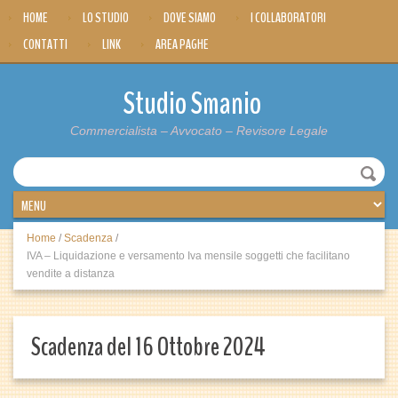
HOME
LO STUDIO
DOVE SIAMO
I COLLABORATORI
CONTATTI
LINK
AREA PAGHE
Studio Smanio
Commercialista – Avvocato – Revisore Legale
Home
/
Scadenza
/
IVA – Liquidazione e versamento Iva mensile soggetti che facilitano
vendite a distanza
Scadenza del 16 Ottobre 2024