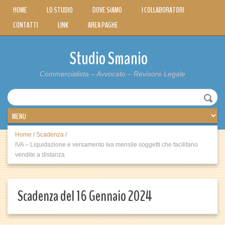
HOME
LO STUDIO
DOVE SIAMO
I COLLABORATORI
CONTATTI
LINK
AREA PAGHE
Studio Smanio
Commercialista – Avvocato – Revisore Legale
Home
/
Scadenza
/
IVA – Liquidazione e versamento Iva mensile soggetti che facilitano
vendite a distanza
Scadenza del 16 Gennaio 2024