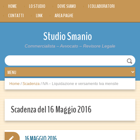
HOME
LO STUDIO
DOVE SIAMO
I COLLABORATORI
CONTATTI
LINK
AREA PAGHE
Studio Smanio
Commercialista – Avvocato – Revisore Legale
Home
/
Scadenza
/
IVA – Liquidazione e versamento Iva mensile
Scadenza del 16 Maggio 2016
16 MAGGIO 2016