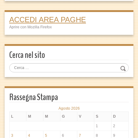
ACCEDI AREA PAGHE
Aprire con Mozilla Firefox
Cerca nel sito
Rassegna Stampa
Agosto 2026
L
M
M
G
V
S
D
1
2
3
4
5
6
7
8
9