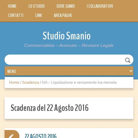
HOME
LO STUDIO
DOVE SIAMO
I COLLABORATORI
CONTATTI
LINK
AREA PAGHE
Studio Smanio
Commercialista – Avvocato – Revisore Legale
Home
/
Scadenza
/
IVA – Liquidazione e versamento Iva mensile
Scadenza del 22 Agosto 2016
22 AGOSTO 2016