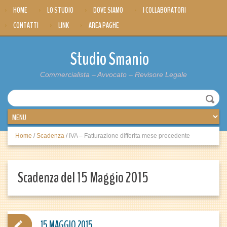
HOME
LO STUDIO
DOVE SIAMO
I COLLABORATORI
CONTATTI
LINK
AREA PAGHE
Studio Smanio
Commercialista – Avvocato – Revisore Legale
Home
/
Scadenza
/
IVA – Fatturazione differita mese precedente
Scadenza del 15 Maggio 2015
15 MAGGIO 2015