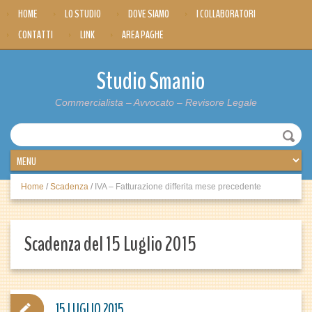
HOME
LO STUDIO
DOVE SIAMO
I COLLABORATORI
CONTATTI
LINK
AREA PAGHE
Studio Smanio
Commercialista – Avvocato – Revisore Legale
Home
/
Scadenza
/
IVA – Fatturazione differita mese precedente
Scadenza del 15 Luglio 2015
15 LUGLIO 2015