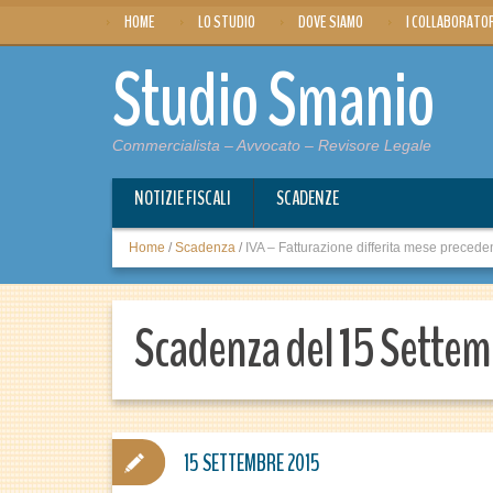
HOME
LO STUDIO
DOVE SIAMO
I COLLABORATO
Studio Smanio
Commercialista – Avvocato – Revisore Legale
NOTIZIE FISCALI
SCADENZE
Home
/
Scadenza
/
IVA – Fatturazione differita mese precede
Scadenza del 15 Sette
15 SETTEMBRE 2015