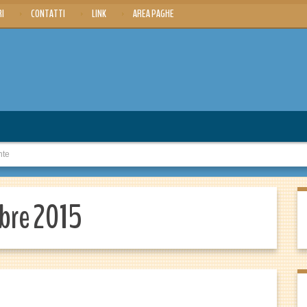
RI
CONTATTI
LINK
AREA PAGHE
nte
mbre 2015