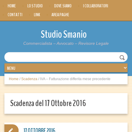
HOME
LO STUDIO
DOVE SIAMO
I COLLABORATORI
CONTATTI
LINK
AREA PAGHE
Studio Smanio
Commercialista – Avvocato – Revisore Legale
Home
/
Scadenza
/
IVA – Fatturazione differita mese precedente
Scadenza del 17 Ottobre 2016
17 OTTOBRE 2016