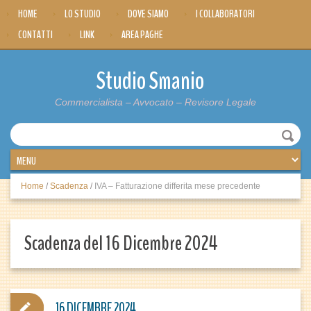
HOME
LO STUDIO
DOVE SIAMO
I COLLABORATORI
CONTATTI
LINK
AREA PAGHE
Studio Smanio
Commercialista – Avvocato – Revisore Legale
Home
/
Scadenza
/
IVA – Fatturazione differita mese precedente
Scadenza del 16 Dicembre 2024
16 DICEMBRE 2024