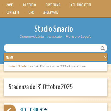
HOME
LO STUDIO
DOVE SIAMO
I COLLABORATORI
CONTATTI
LINK
AREA PAGHE
Studio Smanio
Commercialista – Avvocato – Revisore Legale
Home
/
Scadenza
/
IVA | Dichiarazione OSS e liquidazione
Scadenza del 31 Ottobre 2025
31 OTTOBRE 2025