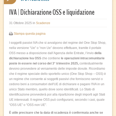
IVA | Dichiarazione OSS e liquidazione
31 Ottobre 2025
in
Scadenze
Stampa questa pagina
I soggetti passivi IVA che si avvalgono del regime del One Stop Shop,
nella versione “Ue” o “non Ue” devono effettuare, tramite il portale
OSS messo a disposizione dall’Agenzia delle Entrate, l’invio
della
dichiarazione Iva OSS
che contiene
le operazioni intracomunitarie
poste in essere nel corso del 3° trimestre 2025,
contestualmente
devono provvedere al versamento delle imposte dovute. Ricordiamo
che il regime speciale dello sportello unico (One Stop Shop – OSS) è
un regime che consente ai soggetti passivi che forniscono servizi o
cedono beni a consumatori dell'UE di dichiarare e pagare l'IVA in un
unico Stato membro, quello dove sono identificati. Lo Stato di
identificazione provvederà poi alla ripartizione degli importi agli Stati
UE interessati. Il regime OSS può configurarsi, secondo i casi, quale
“OSS UE” o “OSS non UE”.
È utile precisare che la data di scadenza è confermata anche se