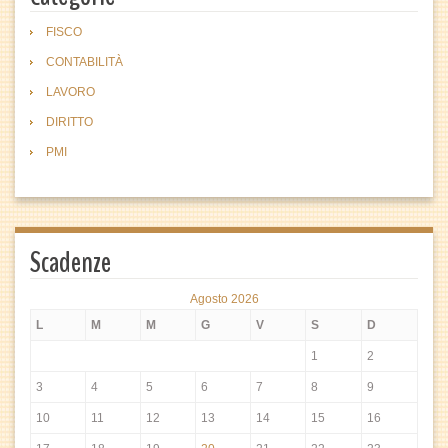
FISCO
CONTABILITÀ
LAVORO
DIRITTO
PMI
Scadenze
Agosto 2026
L
M
M
G
V
S
D
1
2
3
4
5
6
7
8
9
10
11
12
13
14
15
16