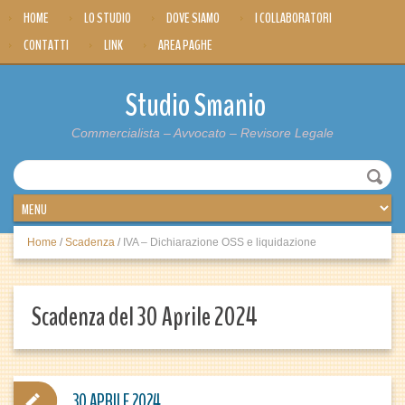
HOME
LO STUDIO
DOVE SIAMO
I COLLABORATORI
CONTATTI
LINK
AREA PAGHE
Studio Smanio
Commercialista – Avvocato – Revisore Legale
Home
/
Scadenza
/
IVA – Dichiarazione OSS e liquidazione
Scadenza del 30 Aprile 2024
30 APRILE 2024