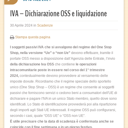
IVA – Dichiarazione OSS e liquidazione
30 Aprile 2024
in
Scadenze
Stampa questa pagina
I soggetti passivi IVA che si avvalgono del regime del One Stop
Shop, nella versione “Ue” o “non Ue”
devono effettuare, tramite il
portale OSS messo a disposizione dall’Agenzia delle Entrate, l’invio
della dichiarazione Iva OSS
che contiene
le operazioni
intracomunitarie poste in essere nel corso del 1° trimestre
2024,
contestualmente devono provvedere al versamento delle
imposte dovute. Ricordiamo che il regime speciale dello sportello
unico (One Stop Shop – OSS) è un regime che consente ai soggetti
passivi che forniscono servizi o cedono beni a consumatori dell'UE di
dichiarare e pagare l'IVA in un unico Stato membro, quello dove sono
identificati. Lo Stato di identificazione provvederà poi alla ripartizione
degli importi agli Stati UE interessati. Il regime OSS può configurarsi,
secondo i casi, quale “OSS UE” o “OSS non UE”.
È utile precisare che la data di scadenza è confermata anche se
coincide con il fine settimana o in un giorno festivo.