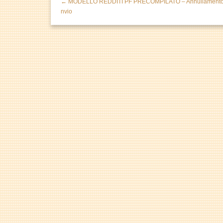
← MODELLO REDDITI PF PRECOMPILATO – Annullamento
nvio