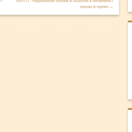
 i
AFFITTI – Registrazione contratti di locazione e versamento i
mposta di registro →