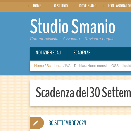
HOME
LO STUDIO
DOVE SIAMO
I COLLABORATO
Studio Smanio
Commercialista – Avvocato – Revisore Legale
NOTIZIE FISCALI
SCADENZE
Home
/
Scadenza
/
IVA – Dichiarazione mensile IOSS e liqui
Scadenza del 30 Sette
30 SETTEMBRE 2024