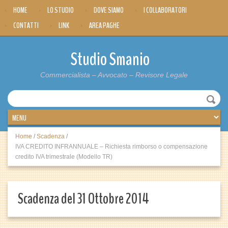
HOME
LO STUDIO
DOVE SIAMO
I COLLABORATORI
CONTATTI
LINK
AREA PAGHE
Studio Smanio
Commercialista – Avvocato – Revisore Legale
Home
/
Scadenza
/
IVA CREDITO INFRANNUALE – Richiesta rimborso o compensazione
credito IVA trimestrale (Modello TR)
Scadenza del 31 Ottobre 2014