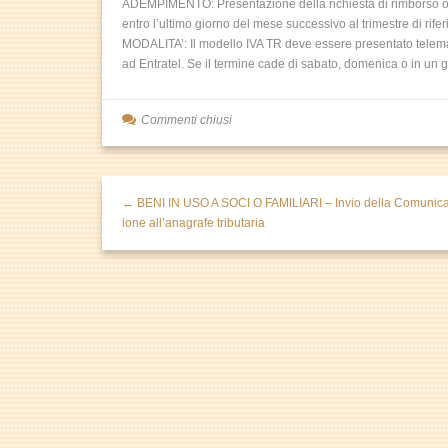
ADEMPIMENTO: Presentazione della richiesta di rimborso o u
entro l’ultimo giorno del mese successivo al trimestre di rife
MODALITA’: Il modello IVA TR deve essere presentato telemati
ad Entratel. Se il termine cade di sabato, domenica o in un g
Commenti chiusi
← BENI IN USO A SOCI O FAMILIARI – Invio della Comunic
ione all’anagrafe tributaria