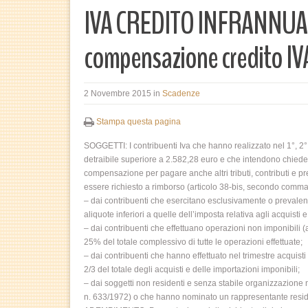
IVA CREDITO INFRANNUALE
compensazione credito IVA
2 Novembre 2015
in
Scadenze
Stampa questa pagina
SOGGETTI: I contribuenti Iva che hanno realizzato nel 1°, 2
detraibile superiore a 2.582,28 euro e che intendono chiedere 
compensazione per pagare anche altri tributi, contributi e pr
essere richiesto a rimborso (articolo 38-bis, secondo comma
– dai contribuenti che esercitano esclusivamente o prevale
aliquote inferiori a quelle dell’imposta relativa agli acquisti e
– dai contribuenti che effettuano operazioni non imponibili (
25% del totale complessivo di tutte le operazioni effettuate;
– dai contribuenti che hanno effettuato nel trimestre acquis
2/3 del totale degli acquisti e delle importazioni imponibili;
– dai soggetti non residenti e senza stabile organizzazione nel
n. 633/1972) o che hanno nominato un rappresentante resident