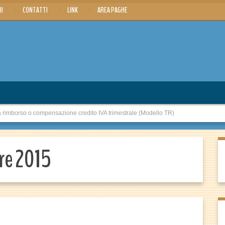
RI
CONTATTI
LINK
AREA PAGHE
mborso o compensazione credito IVA trimestrale (Modello TR)
re 2015