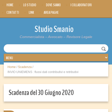
HOME
LO STUDIO
DOVE SIAMO
I COLLABORATORI
CONTATTI
LINK
AREA PAGHE
Studio Smanio
Commercialista – Avvocato – Revisore Legale
Home
/
Scadenza
/
INVIO UNIEMENS : flussi dati contributivi e retributivi
Scadenza del 30 Giugno 2020