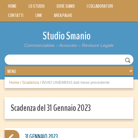
HOME
LO STUDIO
DOVE SIAMO
I COLLABORATORI
CONTATTI
LINK
AREA PAGHE
Studio Smanio
Commercialista – Avvocato – Revisore Legale
Home
/
Scadenza
/
INVIO UNIEMENS dati mese precedente
Scadenza del 31 Gennaio 2023
31 GENNAIO 2023