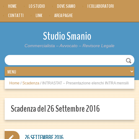
HOME
LO STUDIO
DOVE SIAMO
I COLLABORATORI
CONTATTI
LINK
AREA PAGHE
Studio Smanio
Commercialista – Avvocato – Revisore Legale
Home
/
Scadenza
/
INTRASTAT – Presentazione elenchi INTRA mensili
Scadenza del 26 Settembre 2016
26 SETTEMBRE 2016