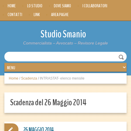
HOME
LO STUDIO
DOVE SIAMO
I COLLABORATORI
CONTATTI
LINK
AREA PAGHE
Studio Smanio
Commercialista – Avvocato – Revisore Legale
Home
/
Scadenza
/
INTRASTAT- elenco mensile
Scadenza del 26 Maggio 2014
26 MAGGIO 2014