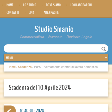
HOME
LO STUDIO
DOVE SIAMO
I COLLABORATORI
CONTATTI
LINK
AREA PAGHE
Studio Smanio
Commercialista – Avvocato – Revisore Legale
Home
/
Scadenza
/
INPS – Versamento contributi lavoro domestico
Scadenza del 10 Aprile 2024
10 APRILE 2024