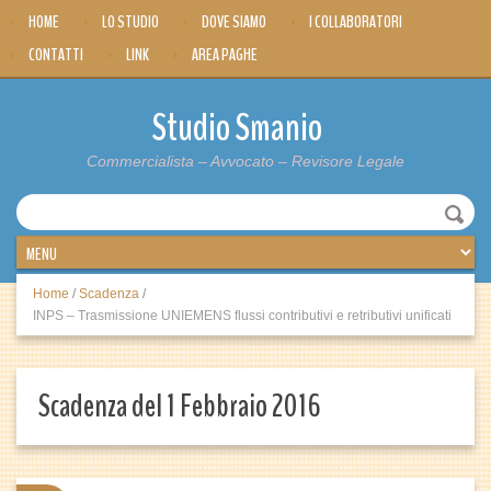
HOME
LO STUDIO
DOVE SIAMO
I COLLABORATORI
CONTATTI
LINK
AREA PAGHE
Studio Smanio
Commercialista – Avvocato – Revisore Legale
Home
/
Scadenza
/
INPS – Trasmissione UNIEMENS flussi contributivi e retributivi unificati
Scadenza del 1 Febbraio 2016