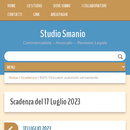
HOME
LO STUDIO
DOVE SIAMO
I COLLABORATORI
CONTATTI
LINK
AREA PAGHE
Studio Smanio
Commercialista – Avvocato – Revisore Legale
Home
/
Scadenza
/
INPS Pescatori autonomi versamento
Scadenza del 17 Luglio 2023
17 LUGLIO 2023