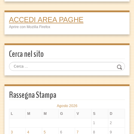
ACCEDI AREA PAGHE
Aprire con Mozilla Firefox
Cerca nel sito
Rassegna Stampa
Agosto 2026
L
M
M
G
V
S
D
1
2
3
4
5
6
7
8
9