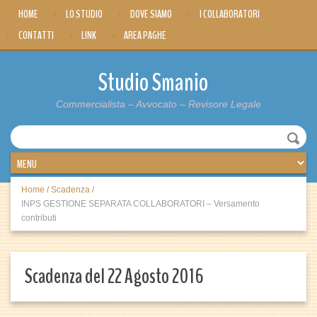
HOME
LO STUDIO
DOVE SIAMO
I COLLABORATORI
CONTATTI
LINK
AREA PAGHE
Studio Smanio
Commercialista – Avvocato – Revisore Legale
Home
/
Scadenza
/
INPS GESTIONE SEPARATA COLLABORATORI – Versamento
contributi
Scadenza del 22 Agosto 2016