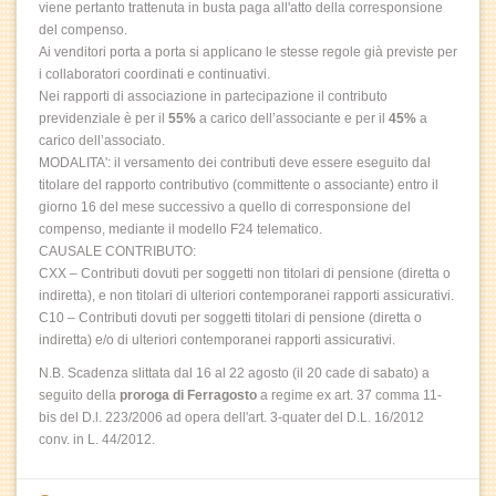
viene pertanto trattenuta in busta paga all'atto della corresponsione
del compenso.
Ai venditori porta a porta si applicano le stesse regole già previste per
i collaboratori coordinati e continuativi.
Nei rapporti di associazione in partecipazione il contributo
previdenziale è per il
55%
a carico dell’associante e per il
45%
a
carico dell’associato.
MODALITA': il versamento dei contributi deve essere eseguito dal
titolare del rapporto contributivo (committente o associante) entro il
giorno 16 del mese successivo a quello di corresponsione del
compenso, mediante il modello F24 telematico.
CAUSALE CONTRIBUTO:
CXX – Contributi dovuti per soggetti non titolari di pensione (diretta o
indiretta), e non titolari di ulteriori contemporanei rapporti assicurativi.
C10 – Contributi dovuti per soggetti titolari di pensione (diretta o
indiretta) e/o di ulteriori contemporanei rapporti assicurativi.
N.B. Scadenza slittata dal 16 al 22 agosto (il 20 cade di sabato) a
seguito della
proroga di Ferragosto
a regime ex art. 37 comma 11-
bis del D.l. 223/2006 ad opera dell'art. 3-quater del D.L. 16/2012
conv. in L. 44/2012.