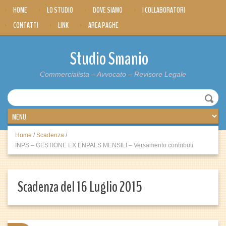
HOME
LO STUDIO
DOVE SIAMO
I COLLABORATORI
CONTATTI
LINK
AREA PAGHE
Studio Smanio
Commercialista – Avvocato – Revisore Legale
Home
/
Scadenza
/
INPS – GESTIONE EX ENPALS MENSILI – Versamento contributi
Scadenza del 16 Luglio 2015