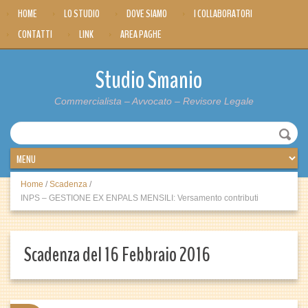
HOME
LO STUDIO
DOVE SIAMO
I COLLABORATORI
CONTATTI
LINK
AREA PAGHE
Studio Smanio
Commercialista – Avvocato – Revisore Legale
Home
/
Scadenza
/
INPS – GESTIONE EX ENPALS MENSILI: Versamento contributi
Scadenza del 16 Febbraio 2016