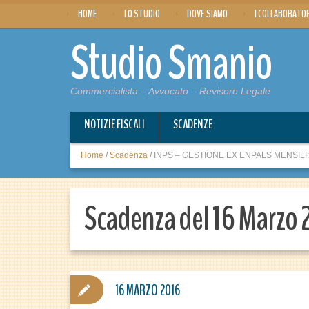
HOME
LO STUDIO
DOVE SIAMO
I COLLABORATO
Studio Smanio
Commercialista – Avvocato – Revisore Legale
NOTIZIE FISCALI
SCADENZE
Home
/
Scadenza
/
INPS – GESTIONE EX ENPALS MENSILI: V
Scadenza del 16 Marzo 
16 MARZO 2016