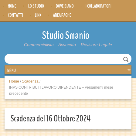
HOME
LO STUDIO
DOVE SIAMO
I COLLABORATORI
CONTATTI
LINK
AREA PAGHE
Studio Smanio
Commercialista – Avvocato – Revisore Legale
Home
/
Scadenza
/
INPS CONTRIBUTI LAVORO DIPENDENTE – versamenti mese
precedente
Scadenza del 16 Ottobre 2024