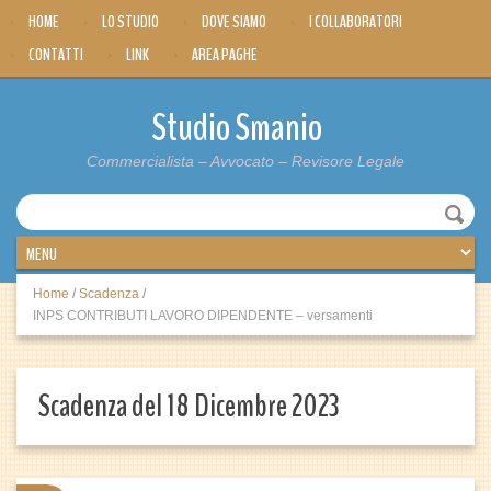
HOME
LO STUDIO
DOVE SIAMO
I COLLABORATORI
CONTATTI
LINK
AREA PAGHE
Studio Smanio
Commercialista – Avvocato – Revisore Legale
Home
/
Scadenza
/
INPS CONTRIBUTI LAVORO DIPENDENTE – versamenti
Scadenza del 18 Dicembre 2023