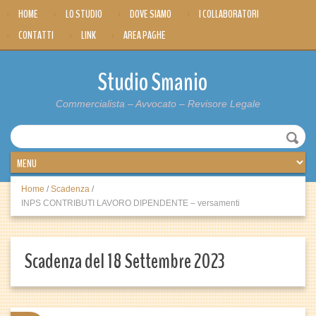
HOME
LO STUDIO
DOVE SIAMO
I COLLABORATORI
CONTATTI
LINK
AREA PAGHE
Studio Smanio
Commercialista – Avvocato – Revisore Legale
Home
/
Scadenza
/
INPS CONTRIBUTI LAVORO DIPENDENTE – versamenti
Scadenza del 18 Settembre 2023