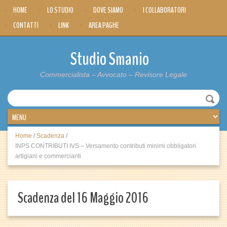
HOME
LO STUDIO
DOVE SIAMO
I COLLABORATORI
CONTATTI
LINK
AREA PAGHE
Studio Smanio
Commercialista – Avvocato – Revisore Legale
Home
/
Scadenza
/
INPS CONTRIBUTI IVS – Versamento contributi minimi obbligatori
artigiani e commercianti
Scadenza del 16 Maggio 2016