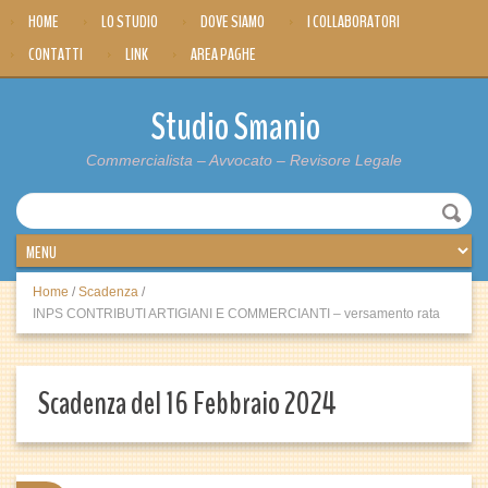
HOME
LO STUDIO
DOVE SIAMO
I COLLABORATORI
CONTATTI
LINK
AREA PAGHE
Studio Smanio
Commercialista – Avvocato – Revisore Legale
Home
/
Scadenza
/
INPS CONTRIBUTI ARTIGIANI E COMMERCIANTI – versamento rata
Scadenza del 16 Febbraio 2024