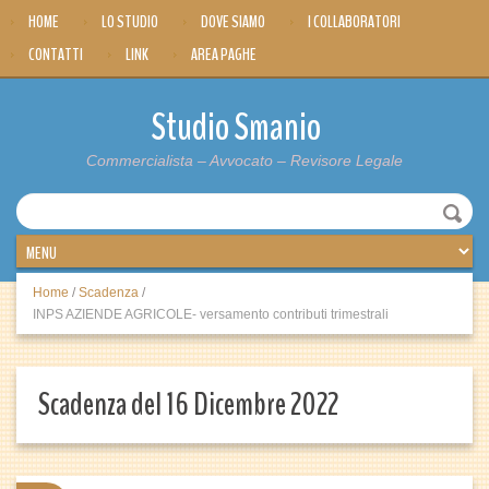
HOME
LO STUDIO
DOVE SIAMO
I COLLABORATORI
CONTATTI
LINK
AREA PAGHE
Studio Smanio
Commercialista – Avvocato – Revisore Legale
Home
/
Scadenza
/
INPS AZIENDE AGRICOLE- versamento contributi trimestrali
Scadenza del 16 Dicembre 2022