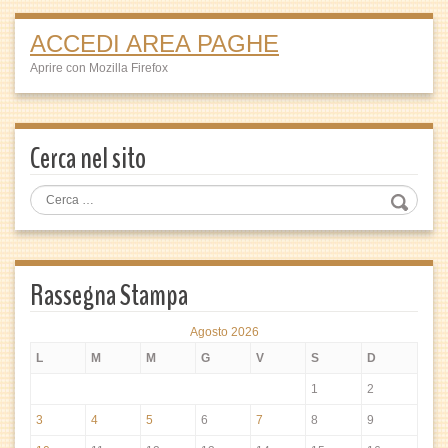
ACCEDI AREA PAGHE
Aprire con Mozilla Firefox
Cerca nel sito
Rassegna Stampa
Agosto 2026
L
M
M
G
V
S
D
1
2
3
4
5
6
7
8
9