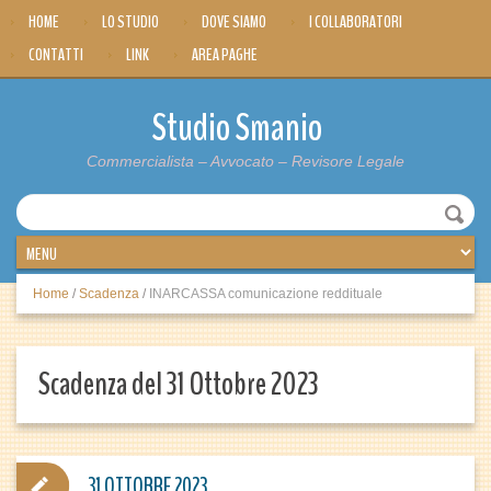
HOME
LO STUDIO
DOVE SIAMO
I COLLABORATORI
CONTATTI
LINK
AREA PAGHE
Studio Smanio
Commercialista – Avvocato – Revisore Legale
Home
/
Scadenza
/
INARCASSA comunicazione reddituale
Scadenza del 31 Ottobre 2023
31 OTTOBRE 2023