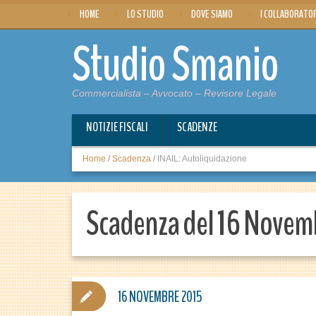
HOME
LO STUDIO
DOVE SIAMO
I COLLABORATO
Studio Smanio
Commercialista – Avvocato – Revisore Legale
NOTIZIE FISCALI
SCADENZE
Home
/
Scadenza
/
INAIL: Autoliquidazione
Scadenza del 16 Novem
16 NOVEMBRE 2015