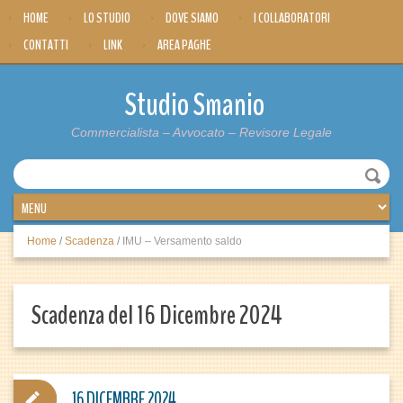
HOME
LO STUDIO
DOVE SIAMO
I COLLABORATORI
CONTATTI
LINK
AREA PAGHE
Studio Smanio
Commercialista – Avvocato – Revisore Legale
Home
/
Scadenza
/
IMU – Versamento saldo
Scadenza del 16 Dicembre 2024
16 DICEMBRE 2024