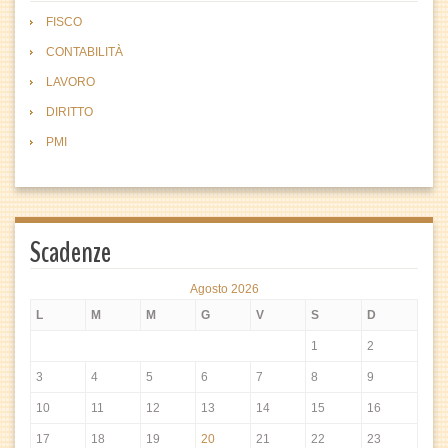
FISCO
CONTABILITÀ
LAVORO
DIRITTO
PMI
Scadenze
Agosto 2026
L
M
M
G
V
S
D
1
2
3
4
5
6
7
8
9
10
11
12
13
14
15
16
17
18
19
20
21
22
23