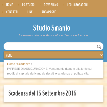
HOME
LO STUDIO
DOVE SIAMO
I COLLABORATORI
CONTATTI
LINK
AREA PAGHE
Studio Smanio
Commercialista – Avvocato – Revisore Legale
Home
/
Scadenza
/
IMPRESE DI ASSICURAZIONE: Versamento ritenute alla fonte sui
redditi di capitale derivanti da riscatti o scadenze di polizze vita
Scadenza del 16 Settembre 2016