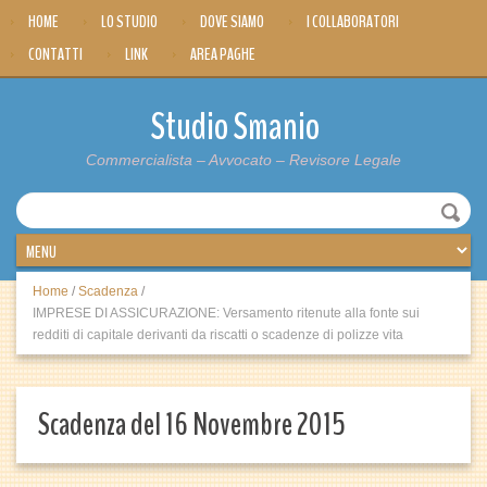
HOME
LO STUDIO
DOVE SIAMO
I COLLABORATORI
CONTATTI
LINK
AREA PAGHE
Studio Smanio
Commercialista – Avvocato – Revisore Legale
Home
/
Scadenza
/
IMPRESE DI ASSICURAZIONE: Versamento ritenute alla fonte sui
redditi di capitale derivanti da riscatti o scadenze di polizze vita
Scadenza del 16 Novembre 2015