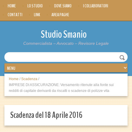
HOME
LO STUDIO
DOVE SIAMO
I COLLABORATORI
CONTATTI
LINK
AREA PAGHE
Studio Smanio
Commercialista – Avvocato – Revisore Legale
Home
/
Scadenza
/
IMPRESE DI ASSICURAZIONE: Versamento ritenute alla fonte sui
redditi di capitale derivanti da riscatti o scadenze di polizze vita
Scadenza del 18 Aprile 2016