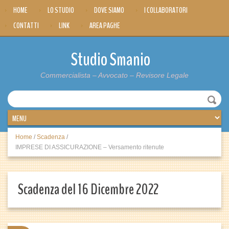
HOME
LO STUDIO
DOVE SIAMO
I COLLABORATORI
CONTATTI
LINK
AREA PAGHE
Studio Smanio
Commercialista – Avvocato – Revisore Legale
Home
/
Scadenza
/
IMPRESE DI ASSICURAZIONE – Versamento ritenute
Scadenza del 16 Dicembre 2022