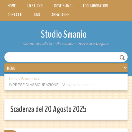
HOME
LO STUDIO
DOVE SIAMO
I COLLABORATORI
CONTATTI
LINK
AREA PAGHE
Studio Smanio
Commercialista – Avvocato – Revisore Legale
Home
/
Scadenza
/
IMPRESE DI ASSICURAZIONE – Versamento ritenute
Scadenza del 20 Agosto 2025