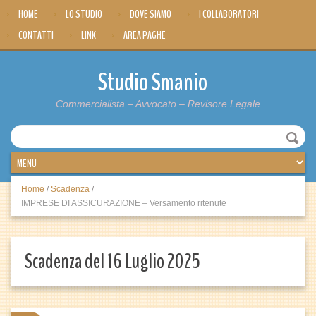
HOME
LO STUDIO
DOVE SIAMO
I COLLABORATORI
CONTATTI
LINK
AREA PAGHE
Studio Smanio
Commercialista – Avvocato – Revisore Legale
Home
/
Scadenza
/
IMPRESE DI ASSICURAZIONE – Versamento ritenute
Scadenza del 16 Luglio 2025